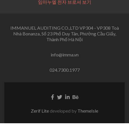
임마누엘 전자 브로셔 보기
IMMANUEL AUDITING CO.,LTD VP304 - VP308 Toà
Nhà Bonanza, Số 23 Phố Duy Tân, Phường Cầu Giấy,
Thành Phố Hà Nội
info@imma.vn
024.7300.1977
Facebook
Twitter
Linkedin
Behance
link
link
link
link
Zerif Lite
developed by
ThemeIsle