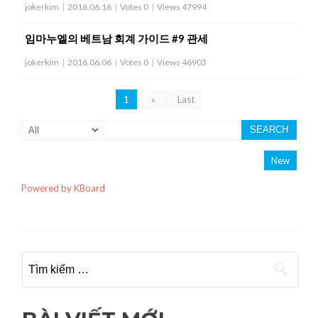
jokerkim
|
2016.06.16
|
Votes 0
|
Views 47994
임마누엘의 베트남 회계 가이드 #9 관세
jokerkim
|
2016.06.06
|
Votes 0
|
Views 46903
1
»
Last
SEARCH
New
Powered by KBoard
Tìm kiếm cho: